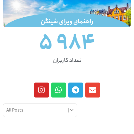
راهنمای ویزای شینگن
5 986
لینک
تعداد کاربران