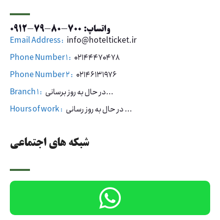
واتساپ: 700-80-79-0912
Email Address :
info@hotelticket.ir
Phone Number 1 :
02144470478
Phone Number 2 :
02146131976
در حال به روز برسانی...
Branch 1 :
در حال به روز رسانی ...
Hours of work :
شبکه های اجتماعی