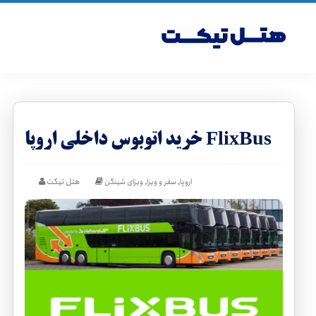
خرید اتوبوس داخلی اروپا FlixBus
,
,
هتل تیکت
اروپا
سفر و ویزا
ویزای شینگن