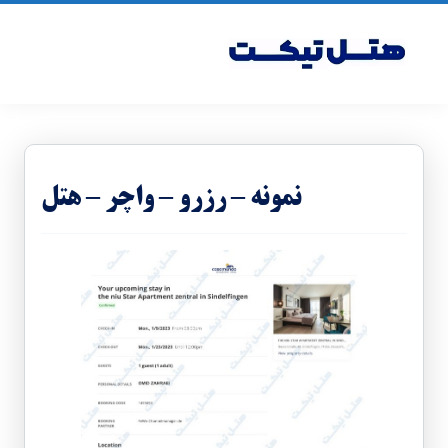
نمونه – رزرو – واچر – هتل