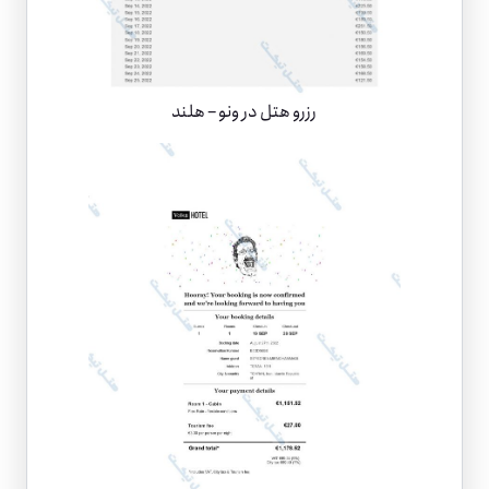
رزرو هتل در ونو – هلند