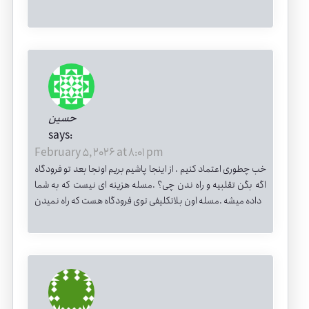
حسین
says:
February 5, 2026 at 8:01 pm
خب چطوری اعتماد کنیم . از اینجا پاشیم بریم اونجا بعد تو فرودگاه
اگه بگن تقلبیه و راه ندن چی؟ .مسله هزینه ای نیست که به شما
داده میشه .مسله اون بلاتکلیفی توی فرودگاه هست که راه نمیدن