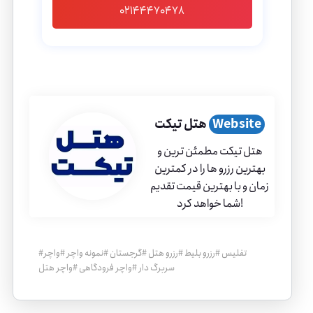
02144470478
Website
هتل تیکت
هتل تیکت مطمئن ترین و
بهترین رزرو ها را در کمترین
زمان و با بهترین قیمت تقدیم
شما خواهد کرد!
تفلیس
#
رزرو بلیط
#
رزرو هتل
#
گرجستان
#
نمونه واچر
#
واچر
#
سربرگ دار
#
واچر فرودگاهی
#
واچر هتل