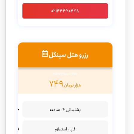
02144470478
رزرو هتل سینگل
850 هزار تومان
749
هزار تومان
پشتیبانی 24 ساعته
قابل استعلام