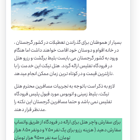
بسیار از هموطنان برای گذراندن تعطیلات در کشور
گرجستان
،
در خانه اقوام و دوستان خود اقامت خواهند داشت اما هنگام
ورود به کشور گرجستان می بایست بلیط برگشت و رزرو هتل
در فرودگاه تفلیس ارائه گردد.
هتل تیکت
این خدمت را با
نازلترین قیمت و در کوتاه ترین زمان ممکن انجام میدهد.
لازم به ذکر است باتوجه به تجربیات مسافرین محترم هتل
تیکت، بلیط زمینی و اتوبوس مورد قبول پلیس فرودگاه
تفلیس نمی باشد و حتما مسافرین گرجستان این نکته را
مدنظر قرار دهند.
برای سفارش واچر هتل برای ارائه در فرودگاه از طریق واتساپ
سفارش دهید ( هزینه رزرو برای یک نفر 750 و دونفر 850 هزار
تومان) سه نفر 9500 هزار تومان