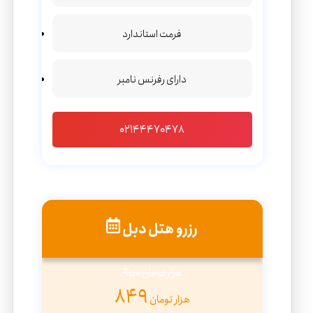
فرمت استاندارد
دارای رفرنس نامبر
02144470478
رزرو هتل دبل
950 هزار تومان
849
هزار تومان