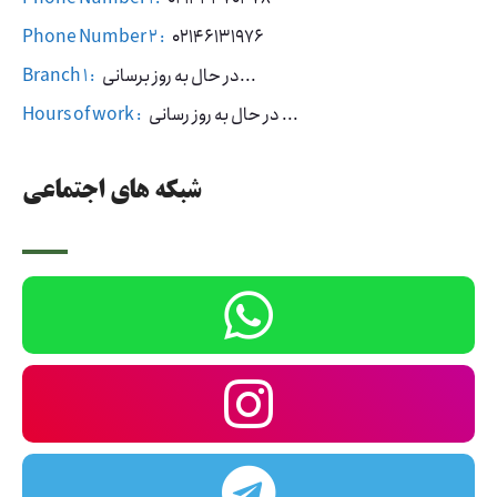
Phone Number 2 :
02146131976
در حال به روز برسانی...
Branch 1 :
در حال به روز رسانی ...
Hours of work :
شبکه های اجتماعی