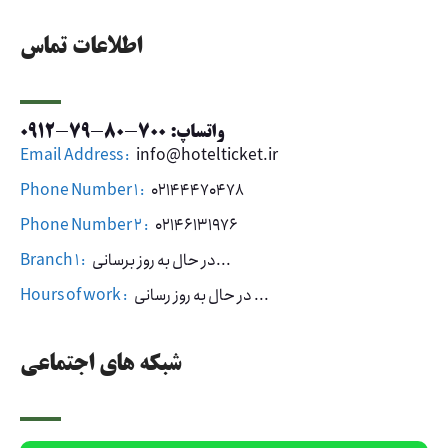
اطلاعات تماس
واتساپ: 700-80-79-0912
Email Address :
info@hotelticket.ir
Phone Number 1 :
02144470478
Phone Number 2 :
02146131976
در حال به روز برسانی...
Branch 1 :
در حال به روز رسانی ...
Hours of work :
شبکه های اجتماعی