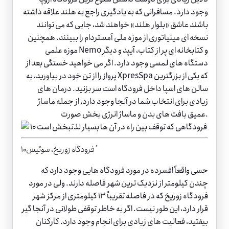
وجود دارد. مسافرانی که به یادگیری راجع به هلند علاقه داشته
باشند عاشق «بلوار هلند» خواهند شد، جایی که می توانند
نسخه ای مینیاتوری از موزه ملی آمستردام را ببینند. همچنین
موزه علمی Nemo و کتابخانه ای پر از کتاب، آیپد و دیگر
دستگاه های لمسی وجود دارد. اگر می خواهید خستگی بعد از
پرواز را از تن خود در بیاورید، به XpresSpa که یکی از بزرگترین
سالن های اسپا داخل فرودگاه است سر بزنید. درمان های
زیادی برای انتخاب شما در آنجا وجود دارد، از جمله ماساژ
عمیق بافت های بدن و ماساژ انرژی بخش صورت.
۱۰٫ فرودگاه زوریخ، سوئیس
حسی واقعاً افسرده در مورد فرودگاه هایی وجود دارد که
چندن کیلومتر از نزدیک ترین شهر فاصله دارند. ولی در مورد
فرودگاه زوریخ که در فاصله تقریباً ۱۳ کیلومتری از مرکز شهر
قرار دارد، این طور نیست. اگر به خاطر توقفی طولانی در آنجا گیر
بیفتید، فعالیت های زیادی برای انجام وجود دارد. کارکنان