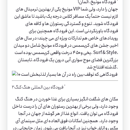
۱٫ فرودگاه مونیخ، آلمان
مونیخ یکی از بهترین ترمینال های VIP جهان را دارد، ولی شما
لازم نیست حتماً یک مسافر کلاس درجه یک باشید تا عاشق این
فرودگاه شوید. تنوع و گستردگی رستوران ها و کافه های
فرودگاه باورنکردنی است. این فرودگاه همچنین برای
رویدادهای خاص هم تدارکات ویژه ای می چیند؛ در سال های
اخیر، جشن های کریسمس در فرودگاه مونیخ شامل دو میدان
یخی و ۴۵۰ درخت واقعی کریسمس بوده است. Surf & Style،
بزرگترین فضای موج سواری آبی درون یک فرودگاه، تابستان
گذشته افتتاح شد.
۲٫ فرودگاه بین المللی هنگ کنگ
مکان های شگفت انگیز بسیاری برای غذا خوردن در هنگ کنگ
وجود دارد، ولی برخی از بهترین رستوران های آن را درست داخل
فرودگاه می توان یافت. انواع غذا از هر گوشه از جهان در آنجا
وجود دارد. همچنین امکانات فوق العاده ای مثل سینمای آی
مکس و اتاق خواب نیز در آنجا یافت می شود. زمان جابجایی در