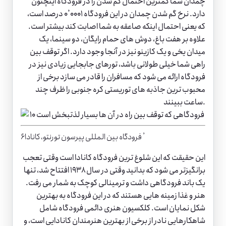
چمدان شما کمترین احتمال گم شدن را در فرودگاه اینچئون
دارد. نرخ گم شدن چمدان در این فرودگاه ۰٫۰۰۰۱ درصد است،
که یعنی احتمال اینکه صاعقه به شما اصابت کند بیشتر است.
علاوه بر هفت باغ، دوش های حمام رایگان، دو سینما، یک
میدان یخی و یک کازینو نیز در آنجا وجود دارد. اگر توقف بین
راهی شما خیلی طولانی باشد، تورهای جابجایی زیادی نیز در
فرودگاه ارائه می شود که مسافران را قادر می سازد برخی از
محبوب ترین جاذبه های توریستی کره جنوبی را ظرف چند
ساعت ببینند.
۶٫ فرودگاه بین المللی پیرسون تورنتو، کانادا
این حقیقت که این شلوغ ترین فرودگاه کانادا است وقتی تعجب
برانگیزتر می شود که بدانید وقتی در سال ۱۹۳۸ افتتاح شد، تنها
یک باند فرودگاهی داشت و ترمینالی کوچک به شمار می رفت.
هنر و غذا زمینه هایی هستند که در این فرودگاه به بهترین
شکل نمایان است. کلکسیون هنری دائمی فرودگاه شامل
شاهکارهایی نادر از برخی از بهترین هنرمندان کانادایی است، و