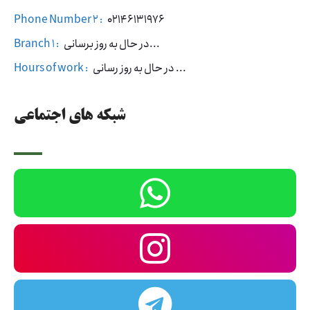
Phone Number 2 :
02146131976
در حال به روز برسانی...
Branch 1 :
در حال به روز رسانی ...
Hours of work :
شبکه های اجتماعی