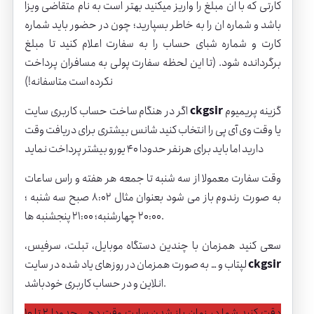
کارتی که با ان مبلغ را واریز میکنید بهتر است به نام متقاضی ویزا
باشد و شماره ان را به خاطر بسپارید؛ چون در حضور باید شماره
کارت و شماره شبای حساب را به سفارت اعلام کنید تا مبلغ
برگردانده شود. (تا این لحظه سفارت پولی به مسافران پرداخت
نکرده است متاسفانه!)
گزینه پریمیوم
ckgsir
اگر در هنگام ساخت حساب کاربری سایت
یا وقت وی آی پی را انتخاب کنید شانس بیشتری برای دریافت وقت
دارید اما باید برای هرنفر حدودا 40 یورو بیشتر پرداخت نماید
وقت سفارت معمولا از سه شنبه تا جمعه هر هفته و راس ساعات
به صورت رندوم باز می شود بعنوان مثال 8:02 صبح سه شنبه ؛
20:00 چهارشنبه؛ 21:00 پنجشنبه ها.
سعی کنید همزمان با چندین دستگاه موبایل، تبلت، سرفیس،
ckgsir
لپتاب و … به صورت همزمان در روزهای یاد شده در سایت
انلاین و در حساب کاربری خودباشد.
دقت کنید شما در زمان باز شدن سایت وقت دهی حدودا 2 تا 10