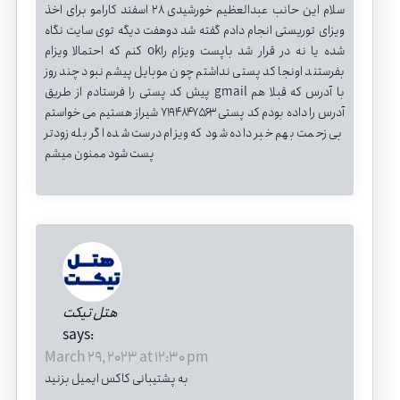
سلام این حانب عبدالعظیم خورشیدی ۲۸ اسفند کارامو برای اخذ
ویزای توریستی انجام دادم گفته شد دوهفت دیگه توی سایت نگاه
کنم که احتمالا ویزام okشده یا نه در قرار شد باپست ویزام را
بفرستند اونجا کد پستی نداشتم چون موبایل پیشم نبود چند روز
پیش کد پستی را فرستادم از طریق gmail با آدرس که قبلا هم
آدرس را داده بودم کد پستی ۷۱۹۴۸۴۷۵۶۳ شیراز هستیم می خواستم
بی زحمت بهم خبر داده شود که ویزام درست شده اگر بله زودتر
پست شود ممنون میشم
هتل تیکت
says:
March 29, 2023 at 12:30 pm
به پشتیبانی کاکس ایمیل بزنید