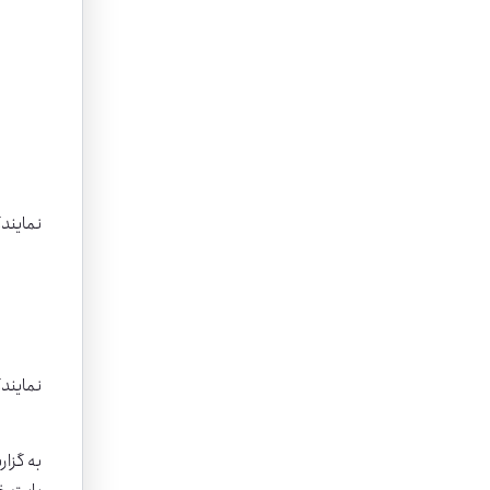
فلایتیو یکماه تعلیق شد
***
بازگشایی قریب الوقوع سفارت فرانسه - شهریور 1404
نمایند
نمایندگ