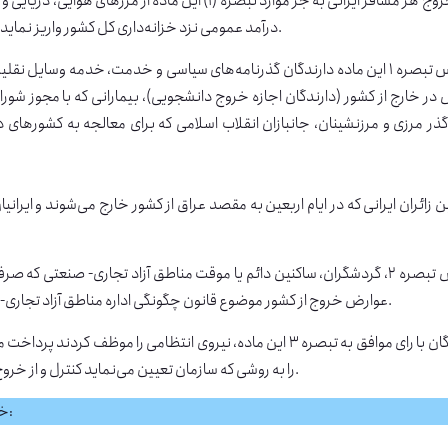
افر ایرانی به جز موارد تبصره (۱) این ماده از مرزهای هوایی، دریایی و زمینی وجوهی را به عنوان
درآمد عمومی نزد خزانه‌داری کل کشور واریز نماید. میزان مالیات مذکور در قوانین بودجه سنواتی پیش‌بینی می‌گردد.
سیاسی و خدمت، خدمه وسایل نقلیه عمومی زمینی و دریایی و خطوط پروازی،
ر خارج از کشور (دارندگان اجازه خروج دانشجویی)، بیمارانی که با مجوز شورا
 گذر مرزی و مرزنشینان، جانبازان انقلاب اسلامی که برای معالجه به کشورهای
زائران ایرانی که در ایام اربعین به مقصد عراق از کشور خارج می‌شوند و ایرانیان
براساس تبصره ۲، گردشگران، ساکنین دائم یا موقت مناطق آزاد تجاری- صنعتی 
عوارض خروج از کشور موضوع قانون چگونگی اداره مناطق آزاد تجاری- صنعتی جمهوری اسلامی و آئین‌نامه‌های اجرایی مربوطه می‌شوند.
نمایندگان با رای موافق به تبصره ۳ این ماده، نیروی انتظامی را م
را به روشی که سازمان تعیین می‌نماید کنترل و از خروج مسافرانی که مالیات مزبور را پرداخت ننموده‌اند، جلوگیری نماید.
می شود عوارض خروج برای سال ۱۳۹۹ به شرح زیر است:
خا