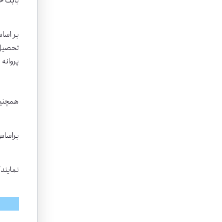
بابت خروج هر مس
بر اساس تبصره ۱ این ماده دارندگان گذرنامه‌های 
تحصیل د
پروانه
همچنین 