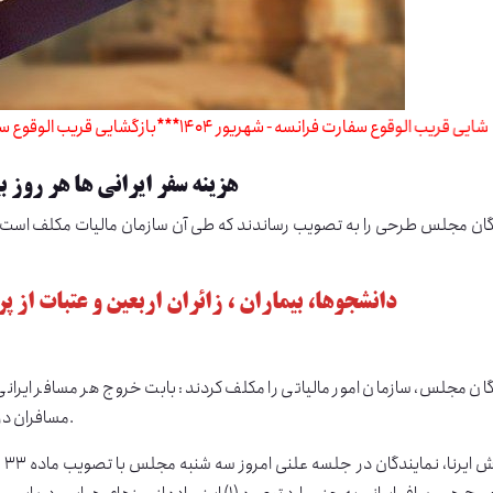
***
بازگشایی قریب الوقوع سفارت فرانسه - شهریور 1404
***
بازگشایی قریب 
هزینه سفر ایرانی ها هر روز 
گان مجلس طرحی را به تصویب رساندند که طی آن سازمان مالیات مکلف است، از 
دانشجوها، بیماران ، زائران اربعین و عتبات از 
ان مجلس، سازمان امور مالیاتی را مکلف کردند: بابت خروج هر مسافر ایرانی ا
مسافران دریافت و به حساب درآمد عمومی نزد خزانه‌داری کل کشور واریز کند.
به