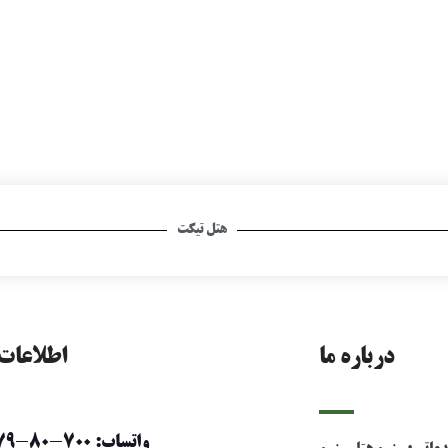
هتل تیکت
درباره ما
اطلاعات
واتساپ: 700-80-79-0912