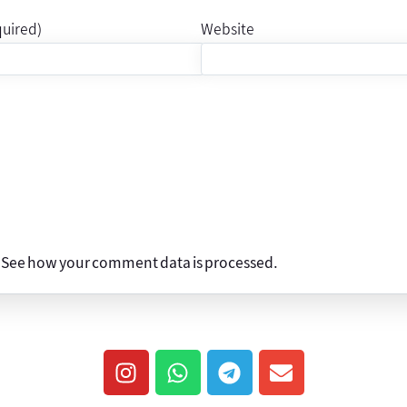
quired)
Website
.
See how your comment data is processed
.