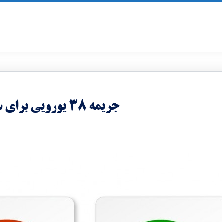
جریمه ۳۸ یورویی برای سیگار کشیدن در ۴۶ پارک دیگر پاریس