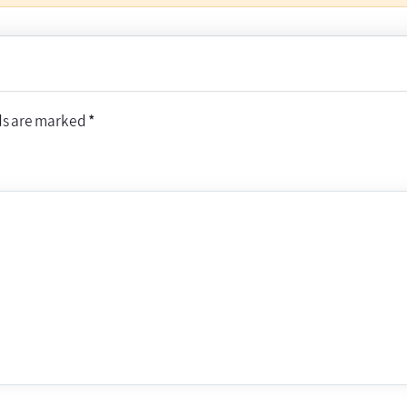
ds are marked
*