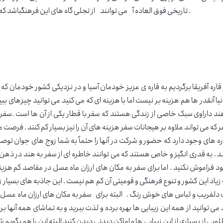
تاریخی فوق العاده آ می توانند از تجلی گاه های این فرهنگباشد که قطعاً برای زوج های جوان بسیار جذاب و به یادماندنی خواهد بود .
 قاره آفریقا برگردیم به قاره ی عزیز خودمان آسیا و در نزدیکی کشور خودمان
یا آنقدر ها هم هزینه بر نیست اما با هزینه ای که می کنید می توانید چیزهای ببین
ند داراوی سبک خاصی از زندگی هستند که سفر با قطار یکی از آن ها است .سفر 
 که می تواند علاوه بر هیجانات سفر هزینه های آن را نیز بسیار کم کنند . فرصت م
ه های وجود دارد که حضور و شرکت در آنها را حتماً به شما زوج های جوان توص
د فراموش نکنید . اما برای سفر به مکان های ارزان ماه عسل در مقاصد کم هزی
اد این کشور و تنوع فرهنگی و قومیتی آن کم هم نیست . این جاذبه های بسیار ز
دلفریب و لباس های خوش رنگ . البته برای سفر به مکان های ارزان ماه عسل د
ی توانید از همه این زیبایی ها بهره برده و لذت ببرید و به تماشای همه آنها بر
بی از بسیاری از این زیبایی ها و اماکن دیدنی دیدن کنید البته این را هم بگویم