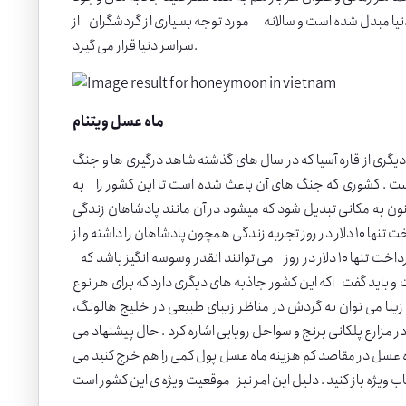
نیا مبدل شده است و سالانه مورد توجه بسیاری از گردشگران از
سراسر دنیا قرار می گیرد.
ماه عسل ویتنام
یگری از قاره آسیا که در سال های گذشته شاهد درگیری ها و جنگ
 . کشوری که جنگ های آن باعث شده است تا این کشور را به
ون به مکانی تبدیل شود که میشود در آن مانند پادشاهان زندگی
کرد. البته باید گفت کرد اگر می خواهید به سفر به این کشور بروید می توانید با پرداخت تنها ۱۰ دلار در روز تجربه زندگی همچون پادشاهان را داشته و از
غذاهای مختلف و لذیذ این کشور لذت ببرید . بنابراین حس پادشاه بودن آن هم با پرداخت تنها ۱۰ دلار در روز می توانند انقدر وسوسه انگیز باشد که
ت و باید گفت اکه این کشور جاذبه های دیگری دارد که برای هر نوع
 زیبا می توان به گردش در مناظر زیبای طبیعی در خلیج هالونگ،
 مزارع پلکانی برنج و سواحل رویایی اشاره کرد . حال پیشنهاد می
اه عسل در مقاصد کم هزینه ماه عسل پول کمی را هم خرج کنید می