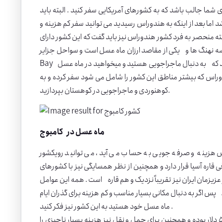
 شما جالب باشد که به کشورهای آمریکایی سفر کنید . البته باید
 اما بعد از اینکه به هندوراس رسیدید می توانید سفر کم هزینه و
البته منحصر به فرد کشور هندوراس نیز باید گفت که این کشور دارای
ه نهنگ ها و یکی از مقاصد ارزان ماه عسل است و سواحل جزایر
Bay با ساحل بی نظیر، جنگل ها و حیات وحش منحصربه فرد است . ضمنا اگر زوجی هستید که به دنبال ماجراجویی هستید و میخواهید در ماه عسل
وراس که بیشتر مناطق این کشور را شامل می شود سفر کرده و به
کوهنوردی و ماجراجویی در کوهستان بپردازید.
ماه عسل در
کامبوج
 هزینه و صرفه جویی به حساب می آید، می توانید رویکشور
قاره آسیا قرار دارد و همچنین از نظر همسایگی نیز با کشورهای
زیزمان ایران نیز تقریباً نزدیک و هم قاره است . همه این عوامل
س اگر به دنبال مکانی بسیار مناسب و کم هزینه برای گذران ایام
ماه عسل خود هستید به این کشور نیز فکر کنید .
هزینه ای که بابت کرایه و اجاره هاستل ها در این کشور خواهید پرداخت نزدیک به ۴ تا ۵ دلار بوده و همچنین برای حمل و نقل نیز هزینه بسیار ناچیزی را