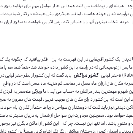
ه هزینه ای را پرداخت می کنید همه این ها از عوامل مهم برای برنامه ریزی د
ا در به انتخاب بهترین آنها را راهنمایی کند . پس اگر می خواهید به سفری ارزان
ا دیدن یک کشور آفریقایی در این فهرست به این فکر بیافتید که چگونه یک کش
ما پس از توضیحاتی که در رابطه با این کشور داده خواهد شد حتماً شما هم با م
جغرافیایی
کشور مراکش
باید گفت که این کشور از نظر جغرافیایی در شمال غ
ن شهر و مهمترین بندر مراکش به حساب می آید . اما ویژگی منحصر به فردی که 
 این است که این کشور دارای مکان های عجیب غربی، قیمت های مقرون به صرف
کن دیدنی نیز باید گفت که دوستداران سواحل دریاها حتماً از گذران ایام خود د
مفید خواهد بود . همچنین مجاورت این سواحل از شمال به دریای مدیترانه باعث
و متنوع باشد . اما تنها این نیست. چرا که این کشور از اماکن دیگری نیز برخور
 دیدنی، آسمان کویری درخشان مراکش رنگارنگ اشاره کرد . ضمناً این کشور دار