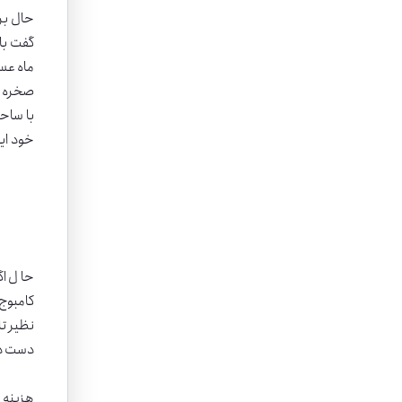
حال بر
گفت با 
ماه عسل
صخره ه
خود ای
حال اگ
کامبوج 
نظیر تا
دست در 