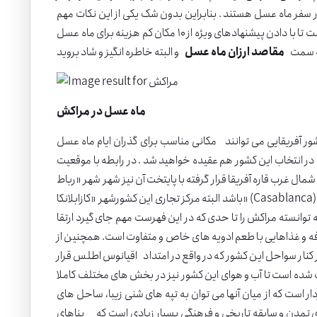
ر سفر ماه عسل هستند . بنابراین بدون شک یکی از این نکات مهم
چگونگی برآورده شدن هزینه هاست . اما تیم همگردی مثل همیشه در کنار شما بوده است تا با دادن پیشنهادهای ویژه از ۱۰ مکان کم هزینه برای ماه عسل
 به سمت
مقاصد ارزان ماه عسل
ماه عسل در مراکش
ور آفریقایی می توانند مکانی مناسب برای گذران ایام ماه عسل
ا در انتخاب این کشور هم عقیده خواهید شد . در رابطه با موقعیت
رب قاره آفریقا قرار گرفته با پایتخت آن نیز شهر شهر «رباط» (Rabat) می
باشد البته مرکز تجاری این کشورشهر «کازابلانکا» (Casablanca) برای سفر به مکان های ارزان ماه عسل در مقاصد کم هزینه ماه عسل است که در واقع
توانسته مراکش را تا حدی که در این فهرست مهم جای گیرد ارتقا
ه و غذاهایی با طعم ادویه های خاص و متفاوت است. همچنین از
ر کنار سواحل این کشور که در واقع در امتداد اقیانوس اطلس قرار
 شده است تا آب و هوای این کشور نیز در بخش های مختلف کاملا
دار است که از میان آنها می توان به تپه های شنی زیبا، ساحل های
ای تمدن و سابقه تاریخی و فرهنگی بسیار زیادی است که بناهای