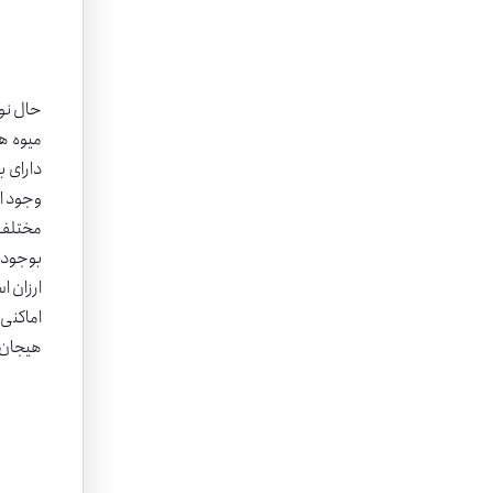
حال نوب
میوه ه
وجود ا
مختلف 
بوجود 
ارزان ا
اماکنی 
هیجان ا