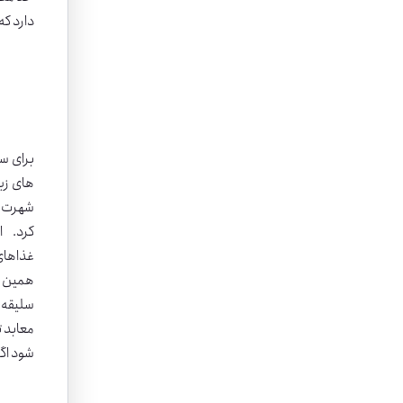
دارد ک
برای سف
های زی
شهرت ب
همین ال
سلیقه ا
معابد ت
شود اگر