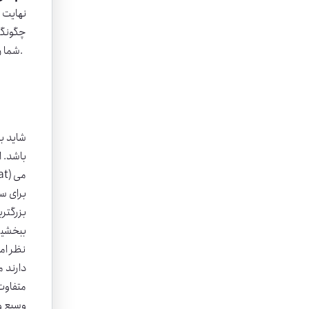
نهایت چ
و البته خاطره انگیز و شاد بروید.
شما ر
شاید ب
باشد. ا
بزرگتری
ببخشید
نظر اما
دارند 
متفاوت 
وسیع و