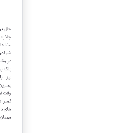
حال برو
جاذبه
غذا های
شما در 
در مقاص
بهترین
کمتر از
های دید
مهمان 