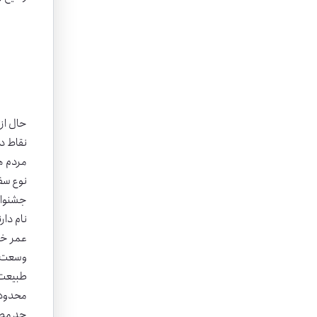
حال از
نقاط دن
مردم ه
نوع سفر
جشنوار
عمر خو
وسعت زی
طبیعت 
محدود م
حد مطلو