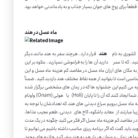
ماه عسل در هند
 که کشوری به نام
هند
قرار دارد . هرچند سفر به هند مانند دیگر
ید . که تا عمر دارید آن ها را به فراموشی نسپارید . علاوه بر این
به مکان های ارزان ماه عسل در مقاصد کم هزینه ماه عسل و این
ناسبی است تا بتوانید از همه نقاط مختلف هند بازدید کنید . ضمناً
یه می کنیم این جشنواره ها که در زمان های مشخصی برگزار شده
واونام (Onam) یا هولی (Holi) نام دارند . به قدری انگیز و خاص هستند که می توانند خاطره ای از سفر به هند در ذهن شما ایجاد کنند که آن را تا پایان
نه ماه عسل برویم سراغ دیدنی های هند که تعدادشان با توجه به
یبا عبارتند از معابد باشکوه، کاخ های دیدنی، طعم عجیب غذاها،
ر مقاصد کم هزینه ماه عسل اگر فکر می کنید چگونه در یک مدت
وید باید گفت که اگر برنامه ریزی مناسب داشته باشیم می توانیم تا
 شما هر زمانی و عنوان هر بار هم به هند سفر کنید جاذبه های وجود