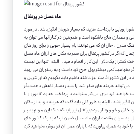
ماه عسل در پرتغال
ور اروپایی با پرداخت هزینه کم بسیار هیجان انگیز باشد . در مورد
ی و معماری های باشکوه است و همچنین در کنار آنها می توان به
گ مدرن . حال آن که می توانند ایام بسیار خوبی را برای روز های
ال که اگر در کشور پرتغال برای سفر به مکان های ارزان ماه عسل
 کمتر از یک دلار این کار را انجام دهید. البته تنها این نیست
دیک به ۲ یورو غذای سبک بخورید البته اگر بخواهید کمی بیشتر پول خرج کرده است و به رستوران می روید
چنین اگر می خواهید در این کشور اقامت نیز داشته باشیم باید بگوییم که ارزانترین و
 می تواند هزینه های سفر شما را بسیار بسیار کاهش دهد.دیگر
وقت آن رسیده که برویم سراغ هزینه هایی که برای بازدید از موزه های این کشور پرداخت خواهید کرد برای این کار میتوانید با پرداخت حدود ۱۲ یورو و یا
انگیز باشد . البته به طور کلی باید گفت که هزینه بازدید از مکان
خلق و خو و رفتار مردم پرتغال نیز باید گفت که این مردم بسیار
غال به عنوان مقاصد ارزان ماه عسل ضمن اینکه به یک کشور های