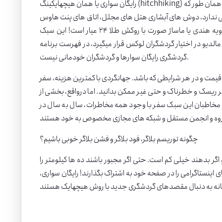
رایگان سواری یا همان هیچهایکینگ (hitchhiking) در واقع یکی از شیوه های سفر کردن در دنیای دیجیتالی شده امروز است. رایگان سوارها، همان طور که
معنی ندارد، دوش های آبشاری هتل های مجلل، اتاق های پنت هاوس
با استخر، صبحانه هیجان انگیز، اسپاهایی با رایحه های شگفت انگیز دیور و شانل و ادویه هندی یا ماساژ صورت با روکش طلا ۲۴ عیار است! این سبک
 مالدیو در اختیار گردشگران لوکس قرار میگیرد، در فهرست برنامه
گردشگری رایگان سوارها و گردشگران خودمانی نیست.
 قیمت و در هر شرایطی که باشد. جهانگردی با کمترین هزینه، سفر
پر ریسک و خطرناک و حتی غیر ممکن بدانید. اما درواقع، بخشی از
 و مخاطبان این سبک سفر با وجود همه مخاطرات، سال به سال در
چگونه توریسم بلاگر، فود بلاگر و فشن بلاگر خوبی باشیم؟
ر بدهند خیلی کم است. حتی اگر مجبور باشند ده ها کیلومتر را
نستاگرامی را در صفحه خود به اشتراک بگذارند! رایگان سواری،