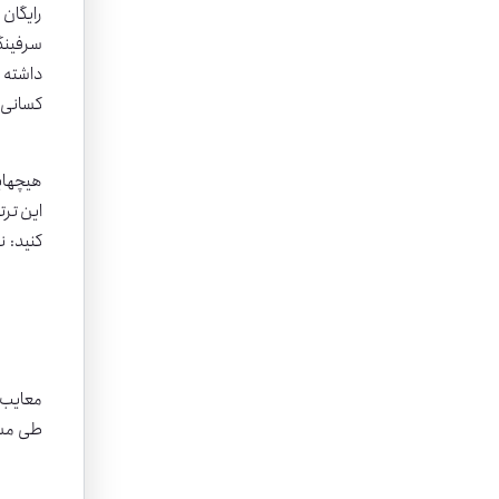
رایگان 
هیچهایک
این ترت
کنید: 
معایب ه
طی مسیر