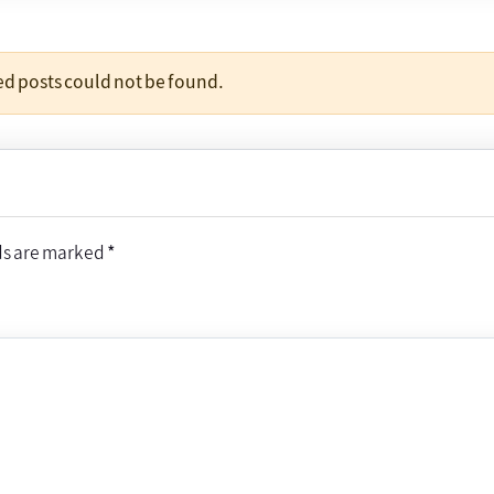
ted posts could not be found.
ds are marked
*