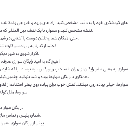
ی گردشگری خود را به دقت مشخص کنید. راه های ورود و خروجی و امکانات قطا
نقشه مشخص کنید و همواره با یک نقشه بین المللی که مشخص کننده مسیر های مختلف در کشور مقصد است حرکت کنید.
حتی الامکان شماره تلفن دوست یا آشنایی در شهر یا کشور مقصد را برای تماس های اورژانسی در اختیار داشته باشید.
حتما از گذرنامه و روادید و کارت شناسایی خود، کپی تهیه کنید. به اسکن کردن آن در موبایل اکتفا نکنید!
اگر از شهری به شهر دیگر سفر میکنید، به یکی از دوستان خود این تغییر مسیر را اطلاع دهید.
هیچ گاه به امید رایگان سواری صرف، بودجه سفر را کاهش ندهید و ریسک سفر پر خطر را به جان نخرید!
سواری به معنی سفر رایگان از تهران تا سنت پترزبورگ روسیه نیست! بلکه شاید و
همکاری با رایگان سوارها بوده و شما بتوانید چندین کیلومتر را همراه ایشان طی کنید و از پرداخت ده ها یورو جلوگیری کنید.
سوارها، خیلی پیاده روی میکنند. کفش خوب برای پیاده روی یعنی استفاده از ف
سوارها، مثل کوله پشتی خوب برای کوهنوردها است. این اصل مهم را فراموش نکنید.
رایگان سوار، باید خود را آماده مقابله با مشکلاتی غیر قابل پیش بینی زیادی بکند.
شماره پلیس و تماس های اضطراری در شهر و کشور مقصد را همیشه در اختیار داشته باشید.
پیش از رایگان سواری، همواره اطلاعات عمومی خود را درباره شهر و کشور مقصد افزایش دهید.