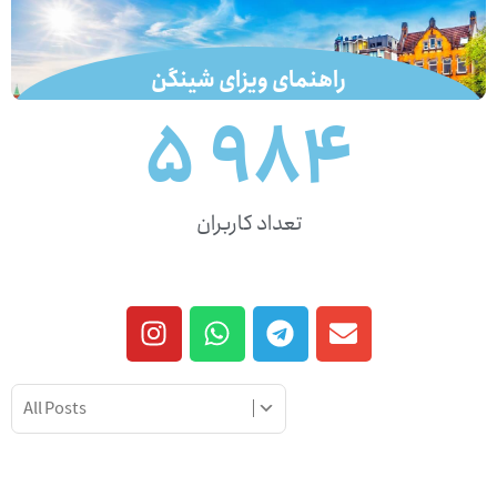
راهنمای ویزای شینگن
5 986
لینک
تعداد کاربران