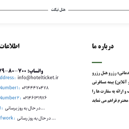
هتل تیکت
درباره ما
اطلاعات
واتساپ: 700-80-79-0912
10 سال سابقه خدماتی: رزرو هتل رزرو
ddress :
info@hotelticket.ir
 آنلاین) بیمه مسافرتی
umber 1 :
02144470478
 ارائه به سفارت ها را
Number 2 :
02146131976
در حال به روز برسانی...
 :
در حال به روز رسانی ...
f work :