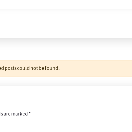
ted posts could not be found.
ds are marked
*