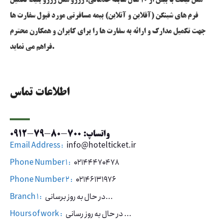
هتل تیکت با بیش از 10 سال سابقه خدماتی: رزرو هتل رزرو بلیط تکمیل
فرم های شینگن (آفلاین و آنلاین) بیمه مسافرتی مورد قبول سفارت ها
جهت تکمیل مدارک و ارائه به سفارت ها را برای کابران و همکارن محترم
فراهم می نماید.
اطلاعات تماس
واتساپ: 700-80-79-0912
Email Address :
info@hotelticket.ir
Phone Number 1 :
02144470478
Phone Number 2 :
02146131976
در حال به روز برسانی...
Branch 1 :
در حال به روز رسانی ...
Hours of work :