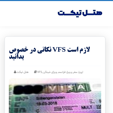
نکاتی در خصوص VFS لازم است
بدانید
,
,
,
,
هتل تیکت
اروپا
سفر و ویزا
فرانسه
ویزای شینگن
VFS