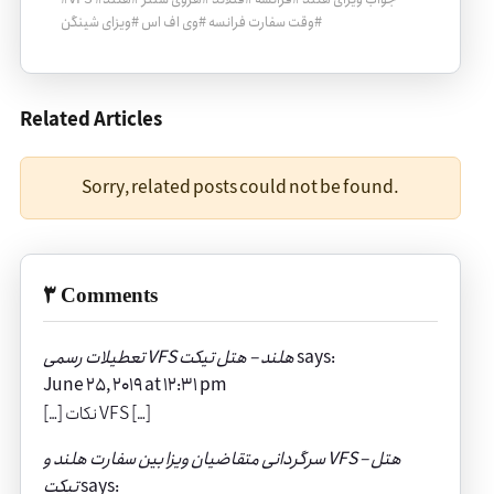
#
وقت سفارت فرانسه
#
وی اف اس
#
ویزای شینگن
Related Articles
Sorry, related posts could not be found.
3 Comments
says:
تعطیلات رسمی VFS هلند – هتل ‌تیکت
June 25, 2019 at 12:31 pm
[…] نکات VFS […]
سرگردانی متقاضیان ویزا بین سفارت هلند و VFS – هتل
says:
‌تیکت