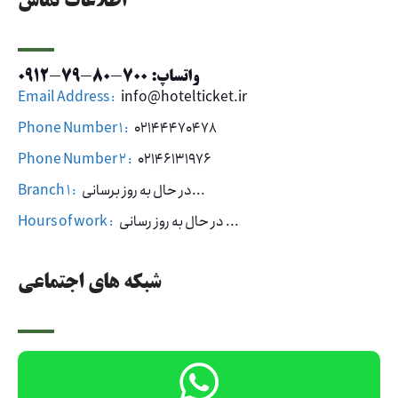
اطلاعات تماس
واتساپ: 700-80-79-0912
Email Address :
info@hotelticket.ir
Phone Number 1 :
02144470478
Phone Number 2 :
02146131976
در حال به روز برسانی...
Branch 1 :
در حال به روز رسانی ...
Hours of work :
شبکه های اجتماعی