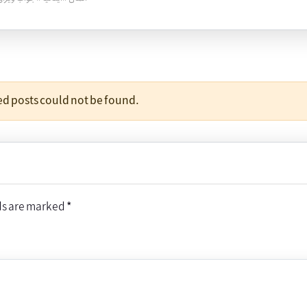
ted posts could not be found.
ds are marked
*