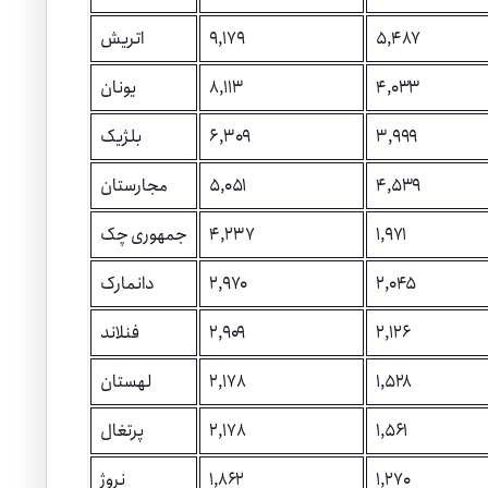
۵,۴۸۷
۹,۱۷۹
اتریش
۴,۰۳۳
۸,۱۱۳
یونان
۳,۹۹۹
۶,۳۰۹
بلژیک
۴,۵۳۹
۵,۰۵۱
مجارستان
۱,۹۷۱
۴,۲۳۷
جمهوری چک
۲,۰۴۵
۲,۹۷۰
دانمارک
۲,۱۲۶
۲,۹۰۹
فنلاند
۱,۵۲۸
۲,۱۷۸
لهستان
۱,۵۶۱
۲,۱۷۸
پرتغال
۱,۲۷۰
۱,۸۶۲
نروژ