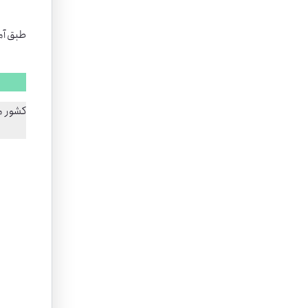
طبق آمار منتشر 
کشور مجارستان با ۱۰ درصد ریجکت