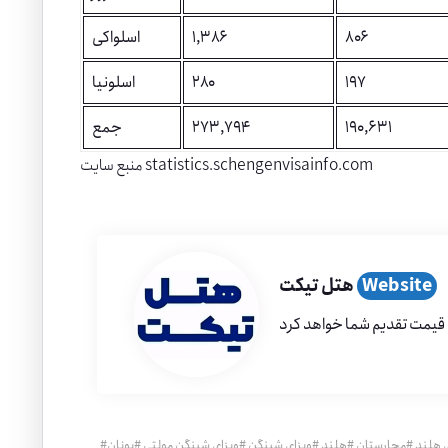
۸۰۶
۱,۳۸۶
اسلواکی
۱۹۷
۲۸۰
اسلونیا
190,631
273,794
جمع
statistics.schengenvisainfo.com
منبع سایت
Website
هتل تیکت
 هلند
#
مجارستان
#
هلند
#
ویزای شینگن
#
ویزای شینگن مولتی
#
یونان
#