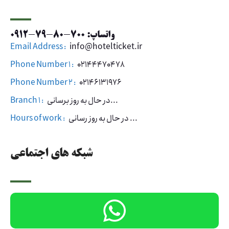
واتساپ: 700-80-79-0912
Email Address :
info@hotelticket.ir
Phone Number 1 :
02144470478
Phone Number 2 :
02146131976
در حال به روز برسانی...
Branch 1 :
در حال به روز رسانی ...
Hours of work :
شبکه های اجتماعی