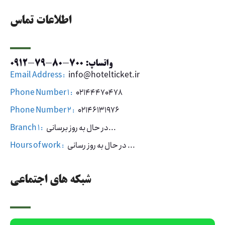
اطلاعات تماس
واتساپ: 700-80-79-0912
Email Address :
info@hotelticket.ir
Phone Number 1 :
02144470478
Phone Number 2 :
02146131976
در حال به روز برسانی...
Branch 1 :
در حال به روز رسانی ...
Hours of work :
شبکه های اجتماعی