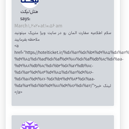
هتل تیکت
says:
March 1, 2020 at 10:56 am
سلام اطلاعیه سفارت المان رو در سایت ویزا متریک میتونید
ملاحظه بفرمایید
<a
href="
https://hotelticket.ir/%d8%a7%d8%b9%d9%85%d8%a7
%d9%85%d8%ad%d8%af%d9%88%d8%af%db%8c%d8%aa-
%d9%88%db%8c%d8%b2%d8%a7%db%8c-
%d8%a2%d9%84%d9%85%d8%a7%d9%86-
%d8%a8%d9%87-%d8%b9%d9%84%d8%aa-
%da%a9%d8%b1%d9%88%d9%86%d8%a7/">لینک
خبر
</a>