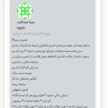
مینا صداقت
says:
July 7, 2023 at 10:26 am
#تجربه_ویزا
سلام دوستان خواستم تجربه ام رو باهاتون اینجا به اشتراک بذارم.
من و همسرم درخواست ویزای توریستی حدود ۱۶ روز کردیم.
دعوت نامه از خاله داشتیم که فقط محل اقامت را تامین میکردن
سابقه شنگن نداشتیم
مدارکی که ارائه دادیم
ترجمه سند ملک
گواهی اشتغال به کار
سابقه بیمه
فیش حقوقی
تمکن مالی حدود ۴ هزار یورو هر کدام جداگانه
گردش ۳ ماهه حدود ۱۲۰ میلیون
۲۸ می ایمیل دادم، ۱ جون جواب دادن و برای ۲۱ جون وقت دادن