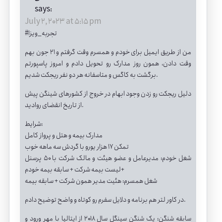
says:
July 2, 2023 at 5:15 pm
#تجربه_ویزا
من از طریق ایمیل برای خودم و همسرم وقت گرفتم و ۲۱ جون بهم
وقت دادن، همون روز مدارک رو تحویل دادم و امروز پاسپورتم
برگشت به کاگس و متاسفانه هر دو نفر ریجکت شدیم.
دلیل ریجکت رو زدن وجود ابهام در خروج از کشورهای شینگن پیش
از تاریخ انقضای روادید.
شرایط:
مدارک بیمه و هتل و پرواز کامل
تمکن ۱۷ هزار یورو با گردش سه ماهه خوب
شغل خودم: مدیرعامل و عضو هیئت و مالک شرکت با ۵۰ پرسنل
+لیست بیمه شرکت + سابقه بیمه خودم
شغل همسرم: هئیت مدیر همون شرکت + سابقه بیمه
در کاور لتر هم برنامه و دلایل سفرم رو کوتاه و واضح توضیح دادم.
سابقه شنگن: یک شنگن سینگل سال ۲۰۱۸ از ایتالیا با مهر ورود و