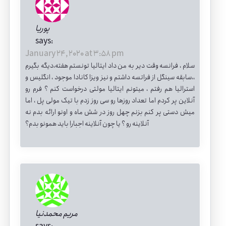
پوریا
says:
January 24, 2020 at 3:58 pm
سلام ، فرانسه وقت دیر به من داد ایتالیا تونستم هفته،دیگه بگیرم
،،سابقه سینگل از فراتسه داشتم و نیز ویزا کانادا موجود ، انگلیس و
استرالیا هم رفتم ، میتونم ایتالیا مولتی درخواست کنم ؟ فرم رو
آنلاین پر کردم اما تعداد روزها رو سی روز زدم با تیک مولی پل ، اما
میش دستی پر کنم بزنم چهل روز در شش ماه و اونو ارائه بدم نه
آنلاینه رو ؟ یا چون آنلاینه اجبارا باید همونو بدم؟
مریم محمدنیا