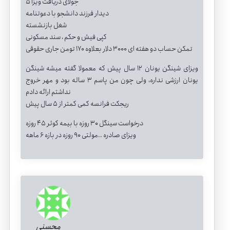
5 جولای دریافت ویزا
دیدار فرزند دانشجو با دعوتنامه
شغل بازنشسته
کپی فیش و حکم ، سند مسکونی
تمکن حساب دو هفته ای 3000 دلار بعلاوه 170 تومن جاری حقوقی
ویزای شینگن یونان 12 سال پیش که معمولا گفته میشه شینگن
یونان ارزشی نداره، ولی چون من پاسم 3 ساله بود و مهر خروج
نداشتم ارائه دادم
ریجکت فرانسه کمی کمتر از 5 سال پیش
درخواست سینگل 30 روزه با بیمه کوثر 45 روزه
ویزای صادره ..مولتی 90 روزه در بازه 6 ماهه
محسنی