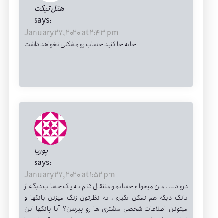
هتل تیکت
says:
January 27, 2020 at 2:43 pm
جابه جا کنید حساب رو مشکلی نخواهد داشت
پوریا
says:
January 27, 2020 at 1:52 pm
درود ….. من میخوام حسابمو منتقل کنم به یک حساب دیگه از
بانک دیگه هم تمکن بگیرم ، به نظرتون زنگ میزنن بانکها و
میتونن اطلاعات شخصی مشتری ها رو بپرسن؟ آیا بانکها این