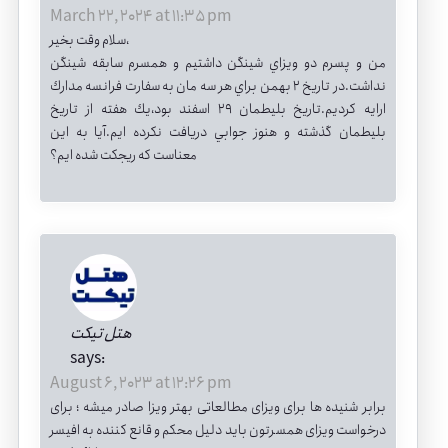
March 22, 2024 at 11:35 pm
سلام وقت بخير،
من و پسرم دو ويزاي شينگن داشتيم و همسرم سابقه شينگن
نداشت.در تاريخ ٢ بهمن براي هر سه مان به سفارت فرانسه مدارك
ارايه كرديم.تاريخ بليطمان ٢٩ اسفند بود،يك هفته از تاريخ
بليطمان گذشته و هنوز جوابي دريافت نكرده ايم.آيا به اين
معناست كه ريجكت شده ايم؟
هتل تیکت
says:
August 6, 2023 at 12:26 pm
برابر شنیده ها برای ویزای مطالعاتی بهتر ویزا صادر میشه ؛ برای
درخواست ویزای همسرتون باید دلیل محکم و قانع کننده به افیسر