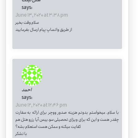
says:
June 13, 2020 at 3:38 pm
سلام وقت بخیر
از طریق واتساپ پیام ارسال بفرمایید
احمد
says:
June 12, 2020 at 12:46 pm
با سلام. میخواستم بدونم هزینه صدور ووچر برای ارائه به سفارت
چقدر هست و این که برای ویزای تحصیلی سو.ییس آیا رزرو هتل هم
کفایت میکنه و ممکن هست استعلام بشه؟
با تشکر