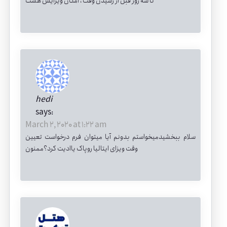
تا سه روز قبل از رسیدن وقت ، امکان ویرایش هست
hedi
says:
March 2, 2020 at 1:22 am
سلام ببخشیدمیخواستم بدونم آیا میتوان فرم درخواست تعیین
وقت ویزای ایتالیا روپاک یاادیت کرد؟ممنون