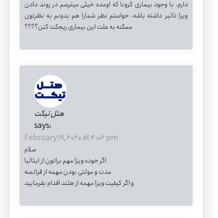
دارم. با وجود بیماری کرونا که اومده خیلی میترسم در روند دادن
ویزا تاثیر داشته باشه. خواستم نظر شمارا هم بدونم به نظرتون
ممکنه به علت این بیماری ریجکت کنن؟؟؟؟
هتل تیکت
says:
February 19, 2020 at 4:06 pm
سلام
اگر خوده ویزا مهم براتون از ایتالیا
مدت و مولتی بودن مهمه از قراتسه
و اگر کیفیت ویزا مهمه از هلند اقدام بفرمایید