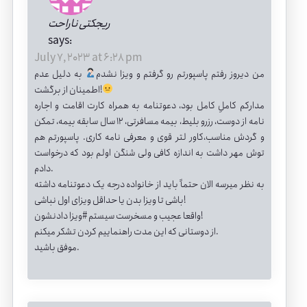
ریجکتی ناراحت
says:
July 7, 2023 at 6:28 pm
من دیروز رفتم پاسپورتم رو گرفتم و ویزا نشدم
به دلیل عدم
اطمینان از برگشت!
مدارکم کاملِ کامل بود، دعوتنامه به همراه کارت اقامت و اجاره
نامه از دوست، رزرو بلیط، بیمه مسافرتی، ۱۲ سال سابقه بیمه، تمکن
و گردش مناسب،کاور لتر قوی و معرفی نامه کاری. پاسپورتم هم
توش مهر داشت به اندازه کافی ولی شنگن اولم بود که درخواست
دادم.
به نظر میرسه الان حتماً باید از خانواده درجه یک دعوتنامه داشته
باشی تا ویزا بدن یا حداقل ویزای اول نباشی!
واقعا عجیب و مسخرست سیستم #ویزا دادنشون!
از دوستانی که این مدت راهنماییم کردن تشکر میکنم.
موفق باشید.