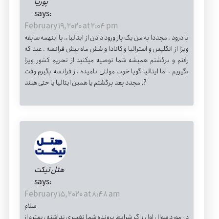
پوریا
says:
February 19, 2020 at 2:04 pm
با درود . مجددا به من یک بار ورود دادن از ایتالیا ،. با اینهمه سابقه
ویزا از انگلیس و استرالیا و کانادا و شش ماه پیش فرانسه . عید که
رفتم و برگشتم همیشه شما توصیه میکنید از تحریم کشور ویزا
بگیریم . اما ایتالیا گویا خوب مولتی نامیده .از فرانسه بگیرم وقت
مجدد بعد برگشتم یا همین ایتالیا یا حتی هلند ,?
هتل تیکت
says:
February 15, 2020 at 8:48 am
سلام
در مورد سوال اول : اگر شرایط پرونده شما تغییری نداشته ، بهتره از