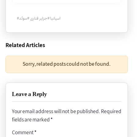
اسپانیا
#
جزایر قناری
#
سوئد
#
Related Articles
Sorry, related posts could not be found.
Leave a Reply
Your email address will not be published.
Required
fields are marked
*
Comment
*