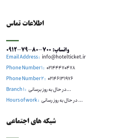
اطلاعات تماس
واتساپ: 700-80-79-0912
Email Address :
info@hotelticket.ir
Phone Number 1 :
02144470478
Phone Number 2 :
02146131976
در حال به روز برسانی...
Branch 1 :
در حال به روز رسانی ...
Hours of work :
شبکه های اجتماعی