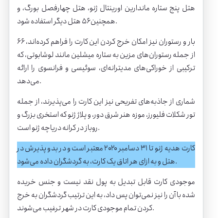
ه
تل پنج ستاره ماندارین اورینتال ژنو
، هتل چهارفصل بورگ، و
همچنین ۵۶ هتل دیگر استفاده شود.
۶۶ بار و رستوران نیز امکان خرج کردن این کارت را فراهم کرده‌اند،
از جمله رستوران‌های مزین به ستاره میشلین مانند لوشابوتی، که
ترکیبی از خوراکی‌های مدیترانه‌ای، سوئیسی و فرانسوی را ارائه
می‌دهد.
شماری از جاذبه‌های تفریحی نیز این کارت را می‌پذیرند، از جمله
تور شکلات فلیورز، موزه هنر شرق دور، و پلاژ ژنو که استخری بزرگ و
روباز در کرانه دریاچه ژنو است.
کارت هدیه ژنو تا ۳۱ دسامبر ۲۰۲۰ معتبر است و در بدو پذیرش در
هتل و به ازای هر اتاق یک کارت، به گردشگران داده می‌شود.
موجودی کارت قابل تبدیل به پول نقد نیست و جنس خریده
شده با آن را نیز نمی‌توان پس داد، به این ترتیب گردشگران به خرج
کردن تمام موجودی کارت در شهر ترغیب می‌شوند.